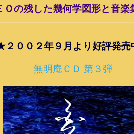
ＥＯの残した幾何学図形と音楽
★２００２年９月より好評発売
無明庵ＣＤ 第３弾