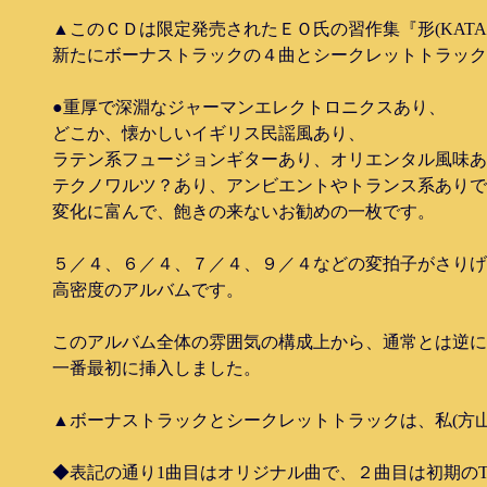
▲このＣＤは限定発売されたＥＯ氏の習作集『形(KATA
新たにボーナストラックの４曲とシークレットトラック
●重厚で深淵なジャーマンエレクトロニクスあり、
どこか、懐かしいイギリス民謡風あり、
ラテン系フュージョンギターあり、オリエンタル風味あ
テクノワルツ？あり、アンビエントやトランス系ありで
変化に富んで、飽きの来ないお勧めの一枚です。
５／４、６／４、７／４、９／４などの変拍子がさりげ
高密度のアルバムです。
このアルバム全体の雰囲気の構成上から、通常とは逆に
一番最初に挿入しました。
▲ボーナストラックとシークレットトラックは、私(方
◆表記の通り1曲目はオリジナル曲で、２曲目は初期のTANG