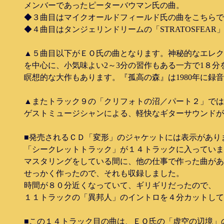
メンバーであったピーターバウマン氏の曲。
◆３曲目はマイクオールドフィールド氏の曲をこちらで
◆４曲目はタンジェリンドリームの「STRATOSFEA
▲５曲目以下がＥＯ氏の曲となります。神秘的なエレク
を中心に、小気味よい2～3分の習作もある一方で1８分
瞑想的な大作もあります。『孤高の森』は1980年に録
▲またトラック９の「クリフォトの沼／パート２」では
ゲストミュージシャンによる、軽快なギターサウンドが
■発売されるＣＤ「変形」のジャケットには表示があり
「シークレットトラック」が１４トラックに入っていま
マスタリングをしている間に、他の仕事で作った曲があ
せっかく作ったので、それも収録しました。
時間が８０分近くなっていて、ギリギリだったので、
１１トラックの「異邦人」のイントロを４分カットして
■この１４トラック目の曲は、ＥＯ氏の「虚空の辺境」