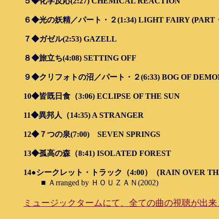
５◆化学反応(2:27) CHEMICAL REACTION
６◆光の妖精／パート・２(1:34) LIGHT FAIRY (PART・
７◆ガゼル(2:53) GAZELL
８◆旅立ち(4:08) SETTING OFF
９◆クリフォトの沼／パート・２(6:33) BOG OF DEMONS
10◆皆既日食（3:06) ECLIPSE OF THE SUN
11◆異邦人（14:35) A STRANGER
12◆７つの泉(7:00) SEVEN SPRINGS
13◆孤高の森（8:41) ISOLATED FOREST
14●シークレット・トラック（4:00）（RAIN OVER TH
■ Ａrranged by ＨＯＵＺＡＮ(2002)
ミュージックタームにて、全ての曲の視聴が出来