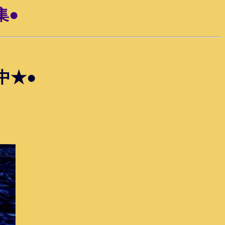
集●
中★●