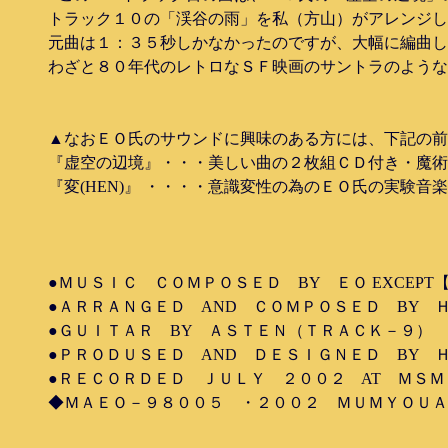
トラック１０の「渓谷の雨」を私（方山）がアレンジし
元曲は１：３５秒しかなかったのですが、大幅に編曲し
わざと８０年代のレトロなＳＦ映画のサントラのような
▲なおＥＯ氏のサウンドに興味のある方には、下記の前
『虚空の辺境』・・・美しい曲の２枚組ＣＤ付き・魔術図形
『変(HEN)』 ・・・・意識変性の為のＥＯ氏の実験音楽・
●ＭＵＳＩＣ ＣＯＭＰＯＳＥＤ BY ＥＯ EXCEPT【T
●ＡＲＲＡＮＧＥＤ AND ＣＯＭＰＯＳＥＤ BY 
●ＧＵＩＴＡＲ BY ＡＳＴＥＮ（ＴＲＡＣＫ－９）
●ＰＲＯＤＵＳＥＤ AND ＤＥＳＩＧＮＥＤ BY 
●ＲＥＣＯＲＤＥＤ ＪＵＬＹ ２００２ AT ＭＳ
◆ＭＡＥＯ－９８００５ ・２００２ ＭＵＭＹＯＵＡ