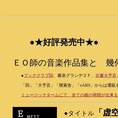
●★好評発売中★●
ＥＯ師の音楽作品集と 幾何
●
ブッククラブ回
、書泉グランデ２Ｆ、
古書大予言
「回」「大予言」「模索舎」「eARS」からは通販
ミュージックタームにて、全ての曲の視聴が出来ま
「虚
●タイトル