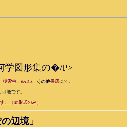
学図形集の�/P>
、
模索舎
、
eARS
、その他
書店
にて。
も可能です。
す。（rm形式のみ）
空の辺境」